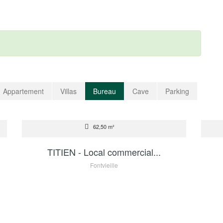
Appartement
Villas
Bureau
Cave
Parking
VENTE
VEN
62,50 m²
2 200 000 €
TITIEN - Local commercial...
Fontvieille