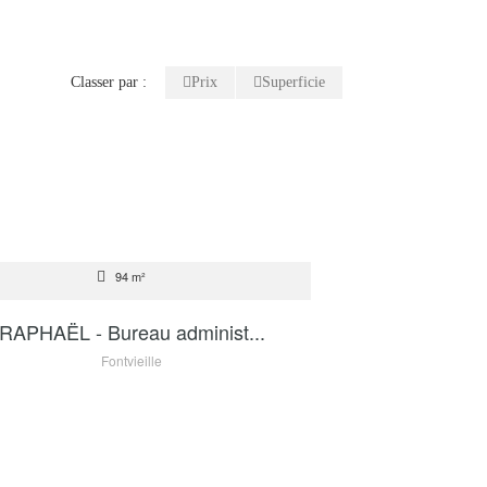
Classer par :
Prix
Superficie
TE
94 m²
3 500 000 €
RAPHAËL - Bureau administ...
Fontvieille