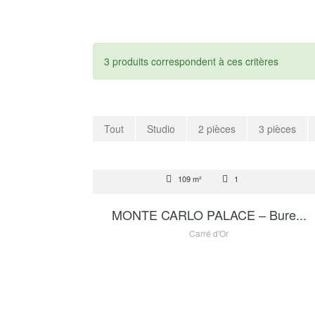
3 produits correspondent à ces critères
Tout
Studio
2 pièces
3 pièces
VENTE
109 m²
1
6 950 000 €
MONTE CARLO PALACE – Bure...
Carré d'Or