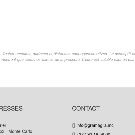
. Toutes mesures, surfaces et distances sont approximatives. Le descriptif et l
montrent que certaines parties de la propriété. L'offre est valable sauf en ca
RESSES
CONTACT
rier
info@gramaglia.mc
53 - Monte-Carlo
+377 92 16 59 00