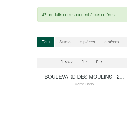
47 produits correspondent à ces critères
Tout
Studio
2 pièces
3 pièces
VENTE
53 m²
1
1
2 695 000 €
BOULEVARD DES MOULINS - 2...
Monte-Carlo