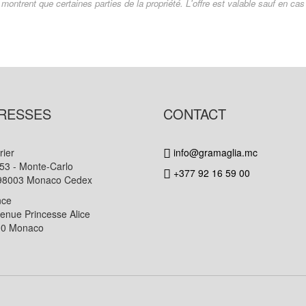
montrent que certaines parties de la propriété. L'offre est valable sauf en ca
RESSES
CONTACT
rier
info@gramaglia.mc
53 - Monte-Carlo
+377 92 16 59 00
98003 Monaco Cedex
nce
venue Princesse Alice
00 Monaco