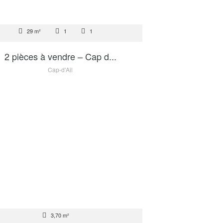
TE
29 m²
1
1
230 000 €
2 pièces à vendre – Cap d...
Cap-d'Ail
TE
3,70 m²
70 000 €