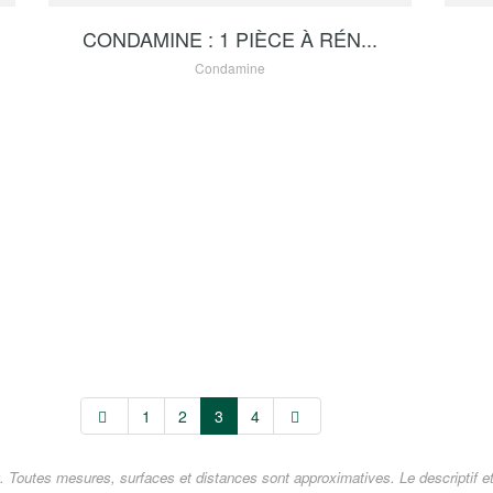
CONDAMINE : 1 PIÈCE À RÉN...
Condamine
1
2
3
4
. Toutes mesures, surfaces et distances sont approximatives. Le descriptif et l