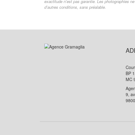
exactitude n'est pas garantie. Les photographies ne 
d'autres conditions, sans préalable.
AD
Cour
BP 1
MC 
Age
9, a
980