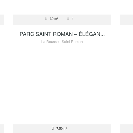
VENTE
VEN
30 m²
1
1 400 000 €
PARC SAINT ROMAN – ÉLÉGAN...
La Rousse - Saint Roman
VENTE
VEN
7,50 m²
320 000 €