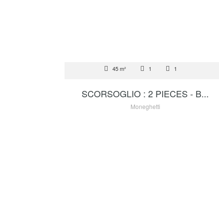
VENTE
45 m²
1
1
2 100 000 €
SCORSOGLIO : 2 PIECES - B...
Moneghetti