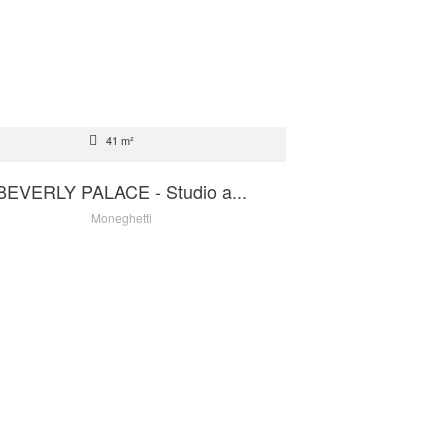
ATION
41 m²
2 900 €
BEVERLY PALACE - Studio a...
Moneghetti