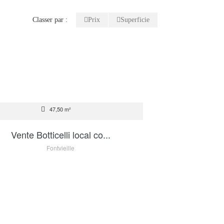
Classer par :
Prix
Superficie
TE
47,50 m²
1 900 000 €
Vente Botticelli local co...
Fontvieille