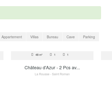
Appartement
Villas
Bureau
Cave
Parking
LOCATION
VEN
48 m²
1
1
4 600 €
Château d'Azur - 2 Pcs av...
La Rousse - Saint Roman