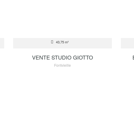
VENTE
LOC
43,75 m²
2 250 000 €
VENTE STUDIO GIOTTO
Fontvieille