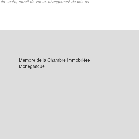
s de vente, retrait de vente, changement de prix ou
Membre de la Chambre Immobilière
Monégasque