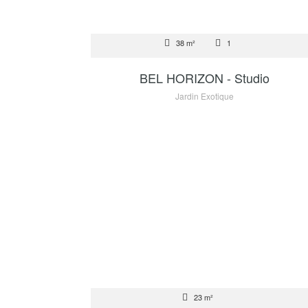
VENTE
38 m²
1
1 400 000 €
BEL HORIZON - Studio
Jardin Exotique
VENTE
23 m²
850 000 €