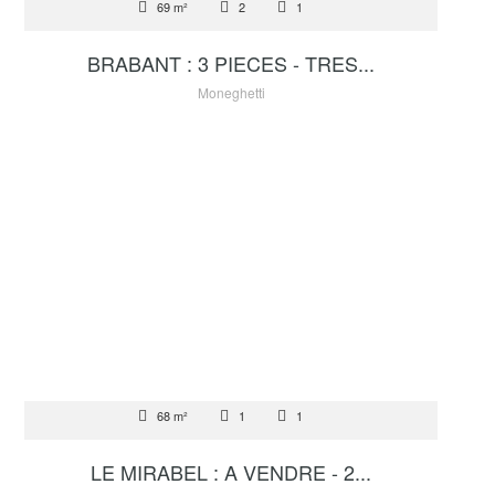
69 m²
2
1
2 680 000 €
BRABANT : 3 PIECES - TRES...
Moneghetti
VENTE
68 m²
1
1
4 500 000 €
LE MIRABEL : A VENDRE - 2...