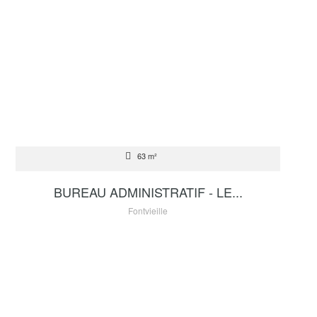
LOCATION
63 m²
5 340 €
BUREAU ADMINISTRATIF - LE...
Fontvieille