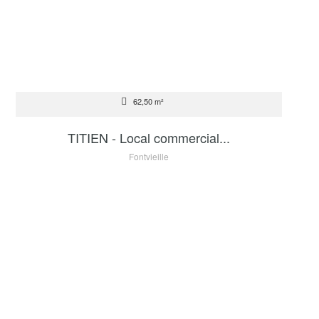
VENTE
62,50 m²
2 200 000 €
TITIEN - Local commercial...
Fontvieille