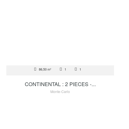
VENTE
86,50 m²
1
1
3 900 000 €
CONTINENTAL : 2 PIECES -...
Monte-Carlo