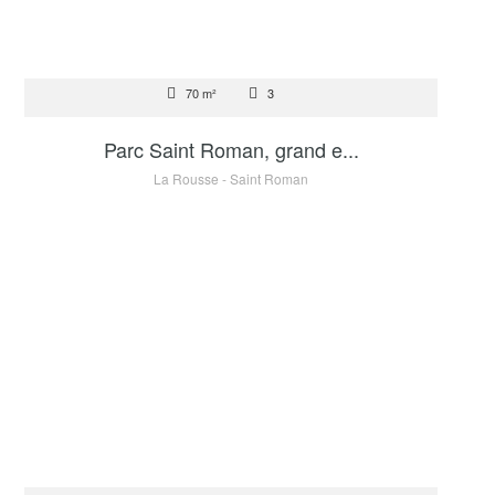
VENTE
70 m²
3
1 300 000 €
Parc Saint Roman, grand e...
La Rousse - Saint Roman
VENTE