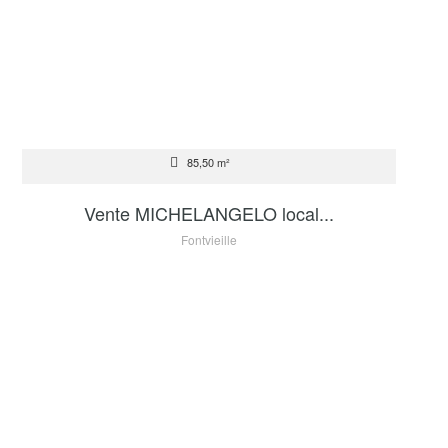
VENTE
85,50 m²
2 600 000 €
Vente MICHELANGELO local...
Fontvieille