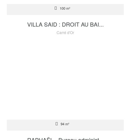
100 m²
1 000 000 €
VILLA SAID : DROIT AU BAI...
Carré d'Or
VENTE
94 m²
3 500 000 €
RAPHAËL - Bureau administ...