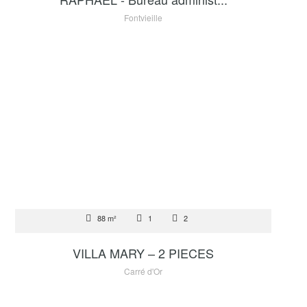
Fontvieille
VENTE
88 m²
1
2
5 000 000 €
VILLA MARY – 2 PIECES
Carré d'Or