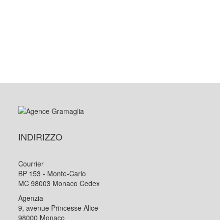
INDIRIZZO
Courrier
BP 153 - Monte-Carlo
MC 98003 Monaco Cedex
Agenzia
9, avenue Princesse Alice
98000 Monaco