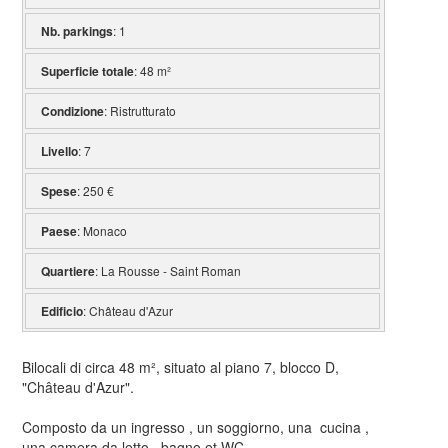
Nb. parkings
: 1
Superficie totale
: 48 m²
Condizione
: Ristrutturato
Livello
: 7
Spese
: 250 €
Paese
: Monaco
Quartiere
: La Rousse - Saint Roman
Edificio
: Château d'Azur
Bilocali di circa 48 m², situato al piano 7, blocco D,
"Château d'Azur".
Composto da un ingresso , un soggiorno, una cucina ,
una camera da letto , bagno et WC