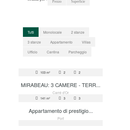
Prezzo
Superficie
Tutti
Monolocale
2 stanze
3 stanze
Appartamento
Villas
Ufficio
Cantina
Parcheggio
AFFITTO
103 m²
2
2
14 500 €
MIRABEAU: 3 CAMERE - TERR...
AFFITTO
Carré d'Or
141 m²
3
3
25 000 €
Appartamento di prestigio...
AFFITTO
Port
90 €