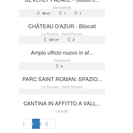
AFFITTO
Moneghetti
48 m²
1
1
4 600 €
CHÂTEAU D'AZUR - Bilocali
AFFITTO
La Rousse - Saint Roman
437 m²
2
39 000 €
Ampio ufficio nuovo in af...
AFFITTO
Fontvieille
4
2 500 €
PARC SAINT ROMAN: SPAZIO...
AFFITTO
La Rousse - Saint Roman
150 €
CANTINA IN AFFITTO A VALL...
Larvotto
1
2