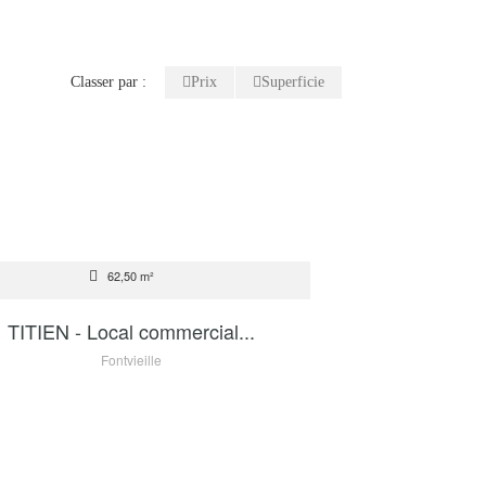
Classer par :
Prix
Superficie
TE
62,50 m²
2 200 000 €
TITIEN - Local commercial...
Fontvieille