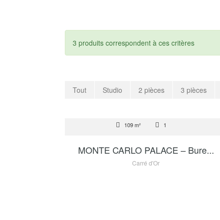
3 produits correspondent à ces critères
Tout
Studio
2 pièces
3 pièces
VENTE
109 m²
1
6 950 000 €
MONTE CARLO PALACE – Bure...
Carré d'Or