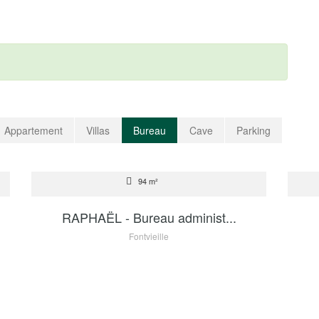
Appartement
Villas
Bureau
Cave
Parking
VENTE
VEN
94 m²
3 500 000 €
RAPHAËL - Bureau administ...
Fontvieille