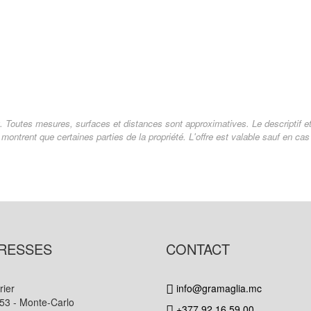
. Toutes mesures, surfaces et distances sont approximatives. Le descriptif et l
montrent que certaines parties de la propriété. L'offre est valable sauf en ca
RESSES
CONTACT
rier
info@gramaglia.mc
53 - Monte-Carlo
+377 92 16 59 00