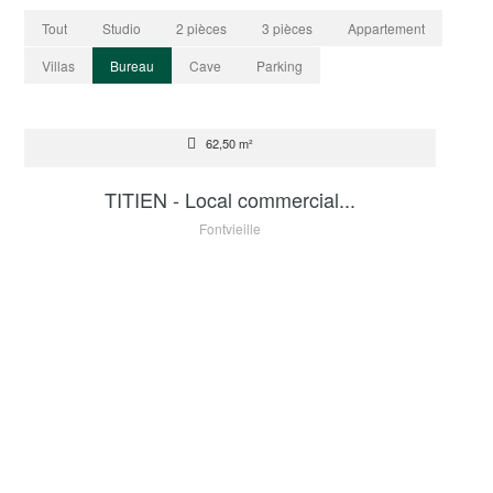
Tout
Studio
2 pièces
3 pièces
Appartement
Villas
Bureau
Cave
Parking
VENTE
62,50 m²
2 200 000 €
TITIEN - Local commercial...
Fontvieille