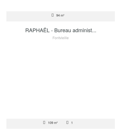
VENTE
94 m²
3 500 000 €
RAPHAËL - Bureau administ...
Fontvieille
VENTE
109 m²
1
6 950 000 €