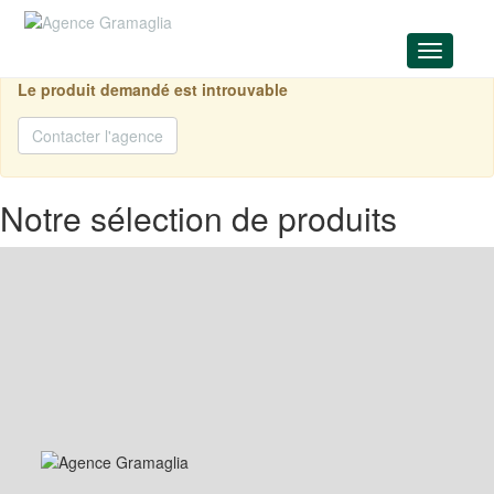
Menu
Le produit demandé est introuvable
Contacter l'agence
Notre sélection de produits
Prix sur demande
VENTE
189 m²
MERCURE - 4P EN USAGE MIX...
Jardin Exotique