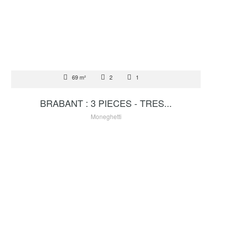
VENTE
69 m²
2
1
2 680 000 €
BRABANT : 3 PIECES - TRES...
Moneghetti