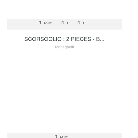
VENTE
45 m²
1
1
2 100 000 €
SCORSOGLIO : 2 PIECES - B...
Moneghetti
LOCATION
41 m²
2 900 €