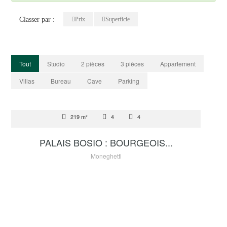
Classer par :
Prix
Superficie
Tout
Studio
2 pièces
3 pièces
Appartement
Villas
Bureau
Cave
Parking
LOCATION
219 m²
4
4
32 000 €
PALAIS BOSIO : BOURGEOIS...
Moneghetti