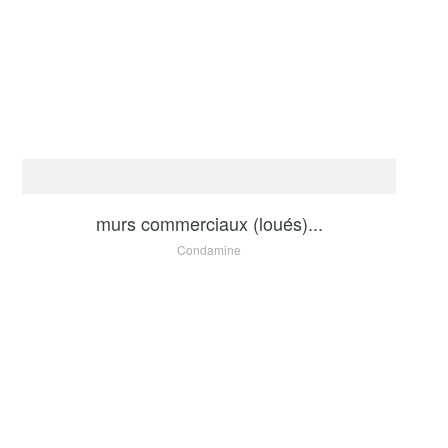
VENTE
5 500 000 €
murs commerciaux (loués)...
Condamine