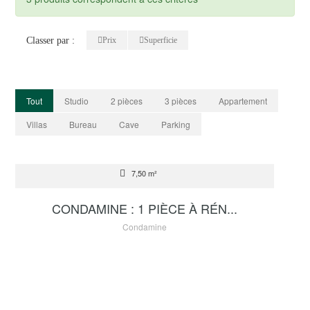
Classer par :
Prix
Superficie
Tout
Studio
2 pièces
3 pièces
Appartement
Villas
Bureau
Cave
Parking
VENTE
7,50 m²
320 000 €
CONDAMINE : 1 PIÈCE À RÉN...
Condamine